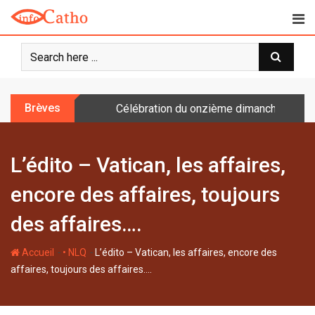
S
k
i
p
t
o
Brèves
Célébration du onzième dimanche après 
c
o
n
L’édito – Vatican, les affaires,
t
e
encore des affaires, toujours
n
t
des affaires….
-
-
Accueil
• NLQ
L’édito – Vatican, les affaires, encore des
affaires, toujours des affaires….