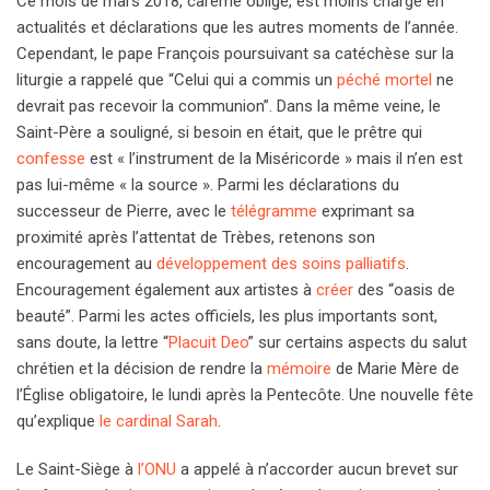
Ce mois de mars 2018, carême oblige, est moins chargé en
actualités et déclarations que les autres moments de l’année.
Cependant, le pape François poursuivant sa catéchèse sur la
liturgie a rappelé que “Celui qui a commis un
péché mortel
ne
devrait pas recevoir la communion”. Dans la même veine, le
Saint-Père a souligné, si besoin en était, que le prêtre qui
confesse
est « l’instrument de la Miséricorde » mais il n’en est
pas lui-même « la source ». Parmi les déclarations du
successeur de Pierre, avec le
télégramme
exprimant sa
proximité après l’attentat de Trèbes, retenons son
encouragement au
développement des soins palliatifs
.
Encouragement également aux artistes à
créer
des “oasis de
beauté”. Parmi les actes officiels, les plus importants sont,
sans doute, la lettre “
Placuit Deo
” sur certains aspects du salut
chrétien et la décision de rendre la
mémoire
de Marie Mère de
l’Église obligatoire, le lundi après la Pentecôte. Une nouvelle fête
qu’explique
le cardinal Sarah
.
Le Saint-Siège à
l’ONU
a appelé à n’accorder aucun brevet sur