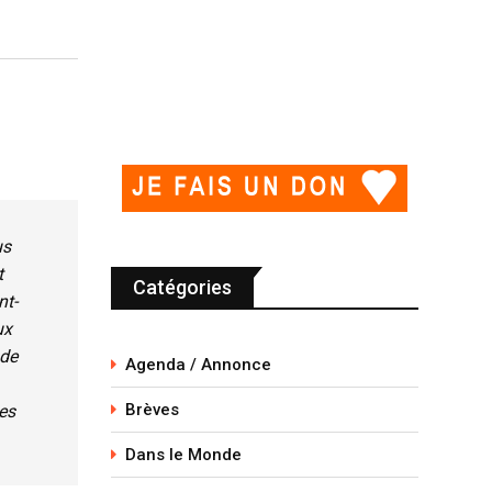
us
t
Catégories
nt-
ux
 de
Agenda / Annonce
Brèves
les
Dans le Monde