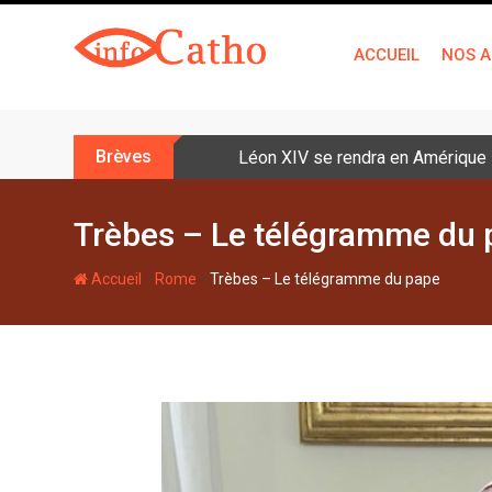
S
k
ACCUEIL
NOS A
i
p
t
o
Brèves
Léon XIV se rendra en Amérique la
c
o
n
Trèbes – Le télégramme du 
t
e
-
-
Accueil
Rome
Trèbes – Le télégramme du pape
n
t