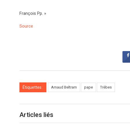
François Pp. »
Source
Étiquettes :
Arnaud Beltram
pape
Trèbes
Articles liés