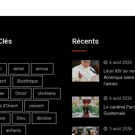
Clés
Récents
6 août 2026
n
aimer
amour
Léon XIV se ren
Amérique latine 
ent
Bioéthique
l’année
le
Christ
chrétiens
6 août 2026
s d'Orient
concert
Le cardinal Paro
Guatemala
nce
Dieu
diocèse
5 août 2026
enfants