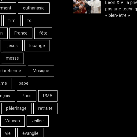
Léon XIV: la pri
ement
euthanasie
pas une techni
« bien-être »
film
foi
on
France
fête
jésus
louange
messe
 chrétienne
Musique
ame
pape
nçois
Paris
PMA
pèlerinage
retraite
Vatican
veillée
vie
évangile