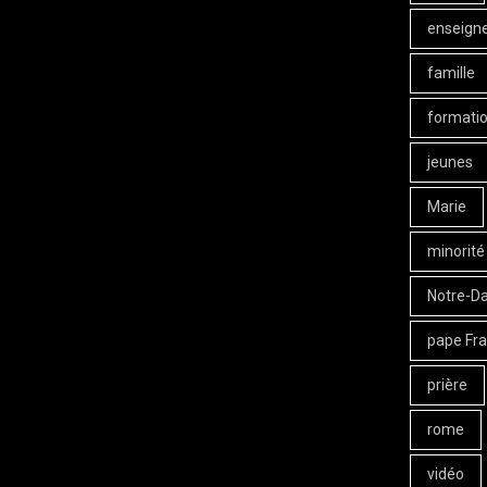
enseign
famille
formati
jeunes
Marie
minorité
Notre-D
pape Fra
prière
rome
vidéo