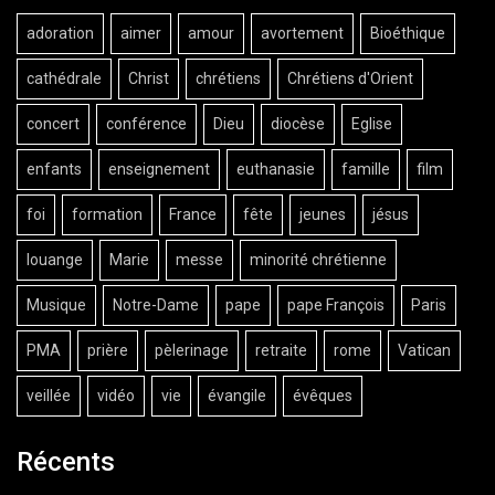
adoration
aimer
amour
avortement
Bioéthique
cathédrale
Christ
chrétiens
Chrétiens d'Orient
concert
conférence
Dieu
diocèse
Eglise
enfants
enseignement
euthanasie
famille
film
foi
formation
France
fête
jeunes
jésus
louange
Marie
messe
minorité chrétienne
Musique
Notre-Dame
pape
pape François
Paris
PMA
prière
pèlerinage
retraite
rome
Vatican
veillée
vidéo
vie
évangile
évêques
Récents