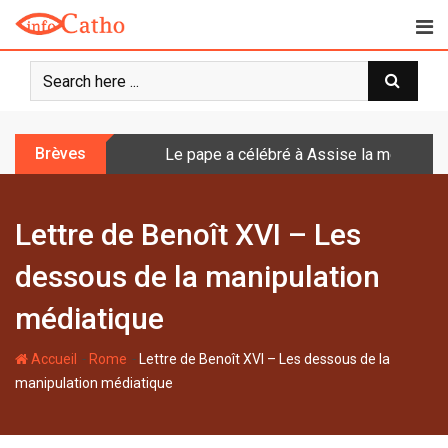
S
k
i
p
t
o
Brèves
Le pape a célébré à Assise la messe de 
c
o
n
Lettre de Benoît XVI – Les
t
e
dessous de la manipulation
n
t
médiatique
-
-
Accueil
Rome
Lettre de Benoît XVI – Les dessous de la
manipulation médiatique