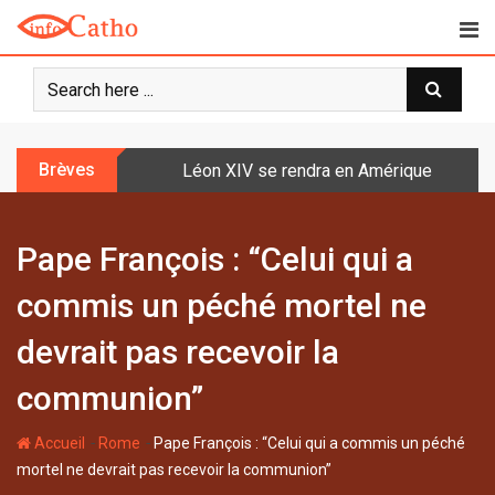
S
k
i
p
t
o
Brèves
Léon XIV se rendra en Amérique latine à l
c
o
n
Pape François : “Celui qui a
t
e
commis un péché mortel ne
n
t
devrait pas recevoir la
communion”
-
-
Accueil
Rome
Pape François : “Celui qui a commis un péché
mortel ne devrait pas recevoir la communion”