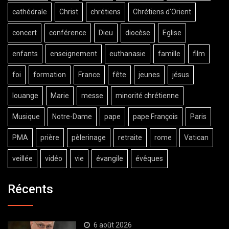
cathédrale
Christ
chrétiens
Chrétiens d'Orient
concert
conférence
Dieu
diocèse
Eglise
enfants
enseignement
euthanasie
famille
film
foi
formation
France
fête
jeunes
jésus
louange
Marie
messe
minorité chrétienne
Musique
Notre-Dame
pape
pape François
Paris
PMA
prière
pèlerinage
retraite
rome
Vatican
veillée
vidéo
vie
évangile
évêques
Récents
6 août 2026