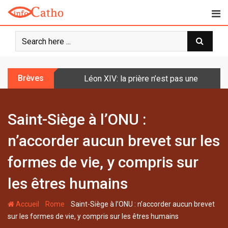
S
k
i
p
t
o
Brèves
Léon XIV: la prière n’est pas une techniq
c
o
n
Saint-Siège à l’ONU :
t
e
n’accorder aucun brevet sur les
n
t
formes de vie, y compris sur
les êtres humains
-
-
Accueil
Rome
Saint-Siège à l’ONU : n’accorder aucun brevet
sur les formes de vie, y compris sur les êtres humains