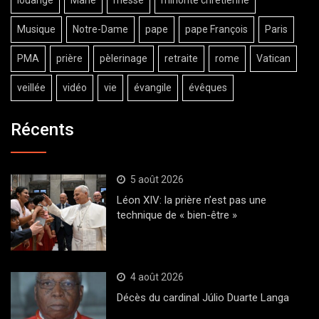
Musique
Notre-Dame
pape
pape François
Paris
PMA
prière
pèlerinage
retraite
rome
Vatican
veillée
vidéo
vie
évangile
évêques
Récents
5 août 2026
Léon XIV: la prière n’est pas une
technique de « bien-être »
4 août 2026
Décès du cardinal Júlio Duarte Langa