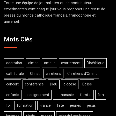
Toute une équipe de journalistes ou de contributeurs
expérimentés vont chaque jour vous proposer une revue de
presse du monde catholique français, francophone et
universel.
Mots Clés
adoration
aimer
amour
avortement
Bioéthique
cathédrale
Christ
chrétiens
Chrétiens d'Orient
concert
conférence
Dieu
diocèse
Eglise
enfants
enseignement
euthanasie
famille
film
foi
formation
France
fête
jeunes
jésus
louange
Marie
messe
minorité chrétienne