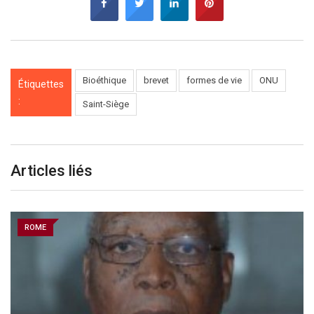
Bioéthique
brevet
formes de vie
ONU
Étiquettes
:
Saint-Siège
Articles liés
ROME