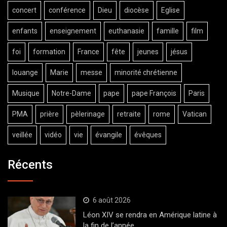
concert
conférence
Dieu
diocèse
Eglise
enfants
enseignement
euthanasie
famille
film
foi
formation
France
fête
jeunes
jésus
louange
Marie
messe
minorité chrétienne
Musique
Notre-Dame
pape
pape François
Paris
PMA
prière
pèlerinage
retraite
rome
Vatican
veillée
vidéo
vie
évangile
évêques
Récents
6 août 2026
Léon XIV se rendra en Amérique latine à
la fin de l’année