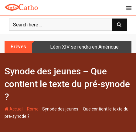
S
k
i
p
t
o
Brèves
Léon XIV se rendra en Amérique latine à l
c
o
n
Synode des jeunes – Que
t
e
contient le texte du pré-synode
n
t
?
-
-
Accueil
Rome
Synode des jeunes – Que contient le texte du
pré-synode ?