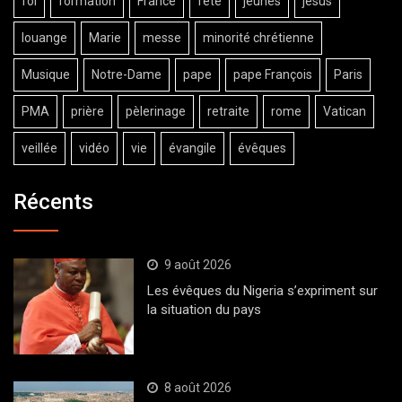
foi
formation
France
fête
jeunes
jésus
louange
Marie
messe
minorité chrétienne
Musique
Notre-Dame
pape
pape François
Paris
PMA
prière
pèlerinage
retraite
rome
Vatican
veillée
vidéo
vie
évangile
évêques
Récents
9 août 2026
Les évêques du Nigeria s’expriment sur
la situation du pays
8 août 2026