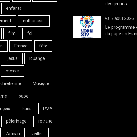
des jeunes
enfants
7 août 2026
ement
euthanasie
Le programme de
film
foi
du pape en Fran
on
France
fête
jésus
louange
messe
 chrétienne
Musique
ame
pape
nçois
Paris
PMA
pèlerinage
retraite
Vatican
veillée