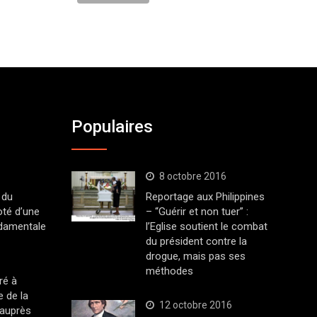
Populaires
8 octobre 2016
 du
Reportage aux Philippines
oté d’une
– “Guérir et non tuer” :
ndamentale
l’Eglise soutient le combat
du président contre la
drogue, mais pas ses
méthodes
ré à
 de la
12 octobre 2016
 auprès