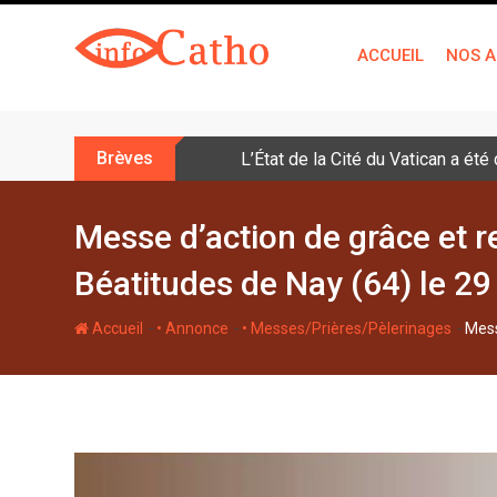
S
k
ACCUEIL
NOS A
i
p
t
o
Brèves
L’État de la Cité du Vatican a ét
c
o
n
Messe d’action de grâce et 
t
Béatitudes de Nay (64) le 2
e
n
-
-
-
Accueil
• Annonce
• Messes/Prières/Pèlerinages
Mess
t