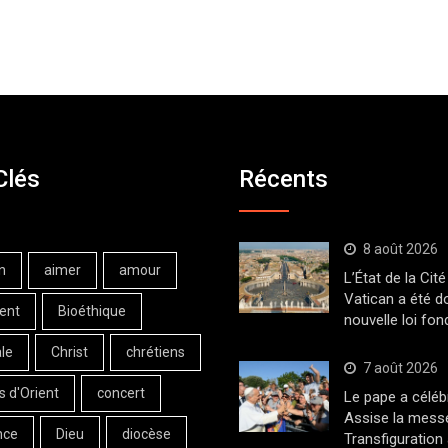
Clés
Récents
8 août 2026
n
aimer
amour
L’État de la Cité
Vatican a été d
ent
Bioéthique
nouvelle loi fo
le
Christ
chrétiens
7 août 2026
s d'Orient
concert
Le pape a céléb
Assise la messe
nce
Dieu
diocèse
Transfiguration