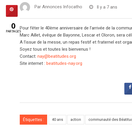
Par
Annonces Infocatho
Il y a 7 ans
0
Pour fêter le 40ème anniversaire de l’arrivée de la comm
PARTAGES
Marc Aillet, évêque de Bayonne, Lescar et Oloron, sera cé
A l’issue de la messe, un repas festif et fraternel est orga
Soyez tous et toutes les bienvenus !
Contact:
nay@beatitudes.org
Site internet :
beatitudes-nay.org
Étiquettes :
40 ans
action
communauté des Béatitu