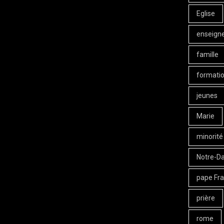
Eglise
enseign
famille
formati
jeunes
Marie
minorité
Notre-D
pape Fra
prière
rome