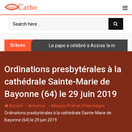
S
k
i
p
t
o
Brèves
Le pape a célébré à Assise la messe de 
c
o
n
Ordinations presbytérales à la
t
e
cathédrale Sainte-Marie de
n
t
Bayonne (64) le 29 juin 2019
-
-
-
Accueil
• Annonce
• Messes/Prières/Pèlerinages
Ordinations presbytérales à la cathédrale Sainte-Marie de
Bayonne (64) le 29 juin 2019