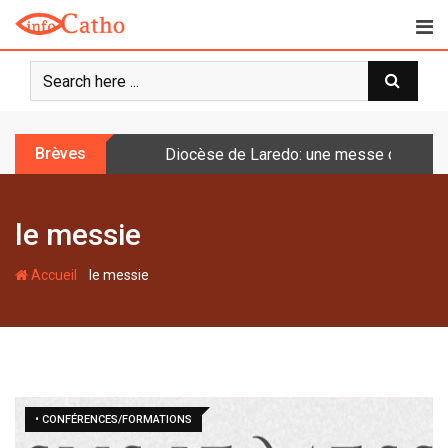
S
k
i
p
t
o
Brèves
Diocèse de Laredo: une messe célébrée 
c
o
n
le messie
t
e
-
n
Accueil
le messie
t
• CONFÉRENCES/FORMATIONS