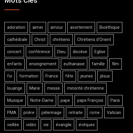
Mots Clés
adoration
aimer
amour
avortement
Bioéthique
cathédrale
Christ
chrétiens
Chrétiens d'Orient
concert
conférence
Dieu
diocèse
Eglise
enfants
enseignement
euthanasie
famille
film
foi
formation
France
fête
jeunes
jésus
louange
Marie
messe
minorité chrétienne
Musique
Notre-Dame
pape
pape François
Paris
PMA
prière
pèlerinage
retraite
rome
Vatican
veillée
vidéo
vie
évangile
évêques