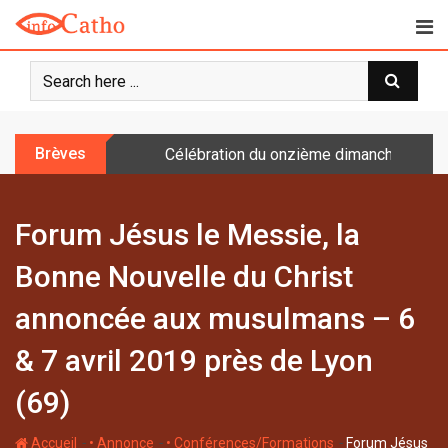
S
k
i
p
t
o
Brèves
Célébration du onzième dimanche après 
c
o
n
Forum Jésus le Messie, la
t
e
Bonne Nouvelle du Christ
n
t
annoncée aux musulmans – 6
& 7 avril 2019 près de Lyon
(69)
-
-
-
Accueil
• Annonce
• Conférences/Formations
Forum Jésus