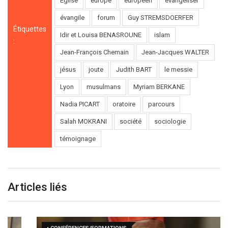
Eglise
europe
européen
évangéliser
évangile
forum
Guy STREMSDOERFER
Étiquettes
Idir et Louisa BENASROUNE
islam
:
Jean-François Chemain
Jean-Jacques WALTER
jésus
joute
Judith BART
le messie
Lyon
musulmans
Myriam BERKANE
Nadia PICART
oratoire
parcours
Salah MOKRANI
société
sociologie
témoignage
Articles liés