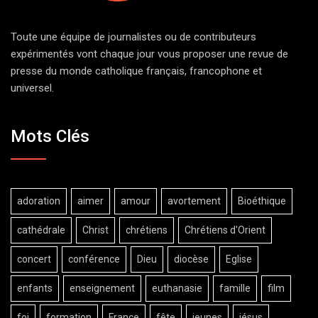
Toute une équipe de journalistes ou de contributeurs
expérimentés vont chaque jour vous proposer une revue de
presse du monde catholique français, francophone et
universel.
Mots Clés
adoration
aimer
amour
avortement
Bioéthique
cathédrale
Christ
chrétiens
Chrétiens d'Orient
concert
conférence
Dieu
diocèse
Eglise
enfants
enseignement
euthanasie
famille
film
foi
formation
France
fête
jeunes
jésus