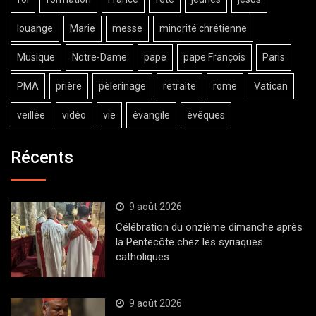
louange
Marie
messe
minorité chrétienne
Musique
Notre-Dame
pape
pape François
Paris
PMA
prière
pèlerinage
retraite
rome
Vatican
veillée
vidéo
vie
évangile
évêques
Récents
9 août 2026
Célébration du onzième dimanche après
la Pentecôte chez les syriaques
catholiques
9 août 2026