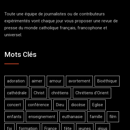
Toute une équipe de journalistes ou de contributeurs
expérimentés vont chaque jour vous proposer une revue de
presse du monde catholique français, francophone et
universel.
Mots Clés
adoration
aimer
amour
avortement
Bioéthique
cathédrale
Christ
chrétiens
Chrétiens d'Orient
concert
conférence
Dieu
diocèse
Eglise
enfants
enseignement
euthanasie
famille
film
foi
formation
France
fête
jeunes
jésus