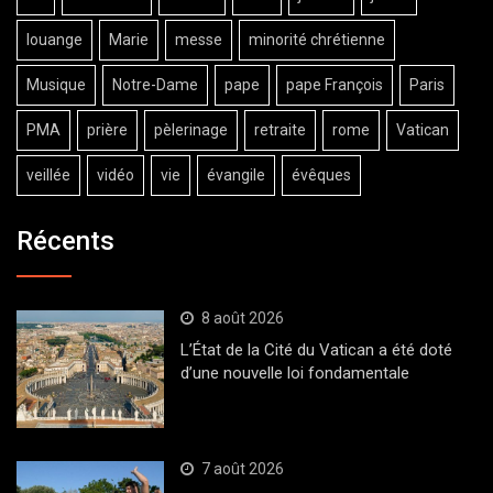
louange
Marie
messe
minorité chrétienne
Musique
Notre-Dame
pape
pape François
Paris
PMA
prière
pèlerinage
retraite
rome
Vatican
veillée
vidéo
vie
évangile
évêques
Récents
8 août 2026
L’État de la Cité du Vatican a été doté
d’une nouvelle loi fondamentale
7 août 2026