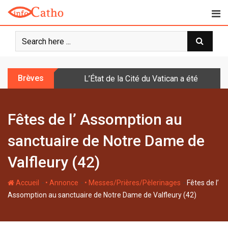
S
k
i
p
t
o
Brèves
L’État de la Cité du Vatican a été doté d
c
o
n
Fêtes de l’ Assomption au
t
e
sanctuaire de Notre Dame de
n
t
Valfleury (42)
-
-
-
Accueil
• Annonce
• Messes/Prières/Pèlerinages
Fêtes de l’
Assomption au sanctuaire de Notre Dame de Valfleury (42)