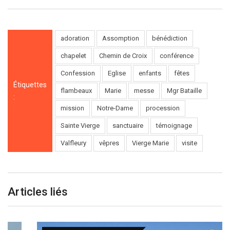
adoration
Assomption
bénédiction
chapelet
Chemin de Croix
conférence
Confession
Eglise
enfants
fêtes
Étiquettes
flambeaux
Marie
messe
Mgr Bataille
:
mission
Notre-Dame
procession
Sainte Vierge
sanctuaire
témoignage
Valfleury
vêpres
Vierge Marie
visite
Articles liés