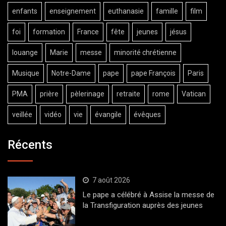
enfants
enseignement
euthanasie
famille
film
foi
formation
France
fête
jeunes
jésus
louange
Marie
messe
minorité chrétienne
Musique
Notre-Dame
pape
pape François
Paris
PMA
prière
pèlerinage
retraite
rome
Vatican
veillée
vidéo
vie
évangile
évêques
Récents
7 août 2026
Le pape a célébré à Assise la messe de
la Transfiguration auprès des jeunes