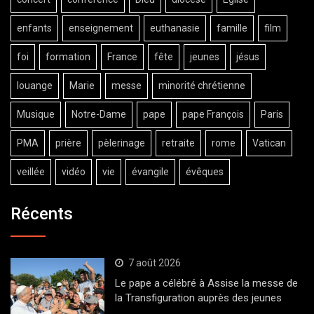
enfants
enseignement
euthanasie
famille
film
foi
formation
France
fête
jeunes
jésus
louange
Marie
messe
minorité chrétienne
Musique
Notre-Dame
pape
pape François
Paris
PMA
prière
pèlerinage
retraite
rome
Vatican
veillée
vidéo
vie
évangile
évêques
Récents
7 août 2026
Le pape a célébré à Assise la messe de
la Transfiguration auprès des jeunes