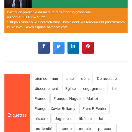
bien commun
crise
défis
Démocratie
discernement
Eglise
engagement
foi
France
François Huguenin-Maillot
François-Xavier Bellamy
Frère E. Perrier
Étiquettes
histoire
Jugement
libérale
loi
:
modernité
monde
morale
parcours