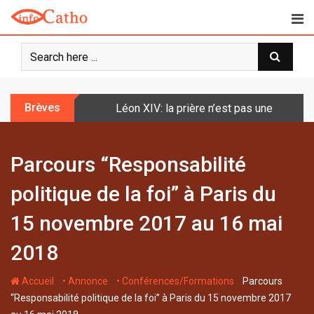
S
k
i
p
t
o
Brèves
Décès du cardinal Júlio Duarte Langa
c
o
n
Parcours “Responsabilité
t
e
politique de la foi” à Paris du
n
t
15 novembre 2017 au 16 mai
2018
-
-
-
Accueil
• Annonce
• Conférences/Formations
Parcours
“Responsabilité politique de la foi” à Paris du 15 novembre 2017