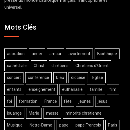
presse du monde catholique français, francophone et
universel.
Mots Clés
adoration
aimer
amour
avortement
Bioéthique
cathédrale
Christ
chrétiens
Chrétiens d'Orient
concert
conférence
Dieu
diocèse
Eglise
enfants
enseignement
euthanasie
famille
film
foi
formation
France
fête
jeunes
jésus
louange
Marie
messe
minorité chrétienne
Musique
Notre-Dame
pape
pape François
Paris