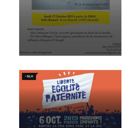
• NLH