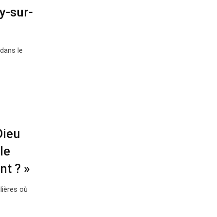
y-sur-
dans le
Dieu
le
t ? »
lières où