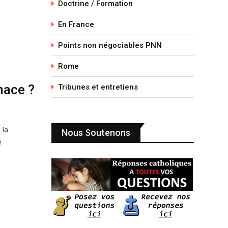
Doctrine / Formation
En France
Points non négociables PNN
Rome
nace ?
Tribunes et entretiens
 la
Nous Soutenons
e