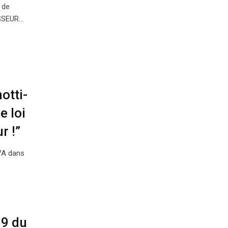
 de
SSEUR…
otti-
e loi
r !”
TVA dans
19 du