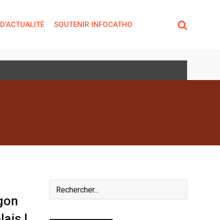
 D’ACTUALITÉ
SOUTENIR INFOCATHO
gon
ais !