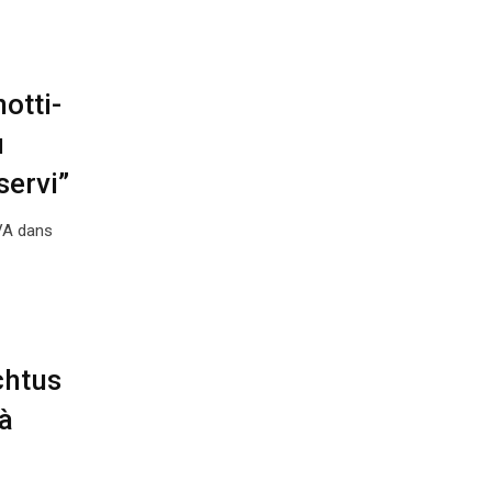
otti-
u
servi”
TVA dans
chtus
à