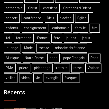
cathédrale
Christ
chrétiens
Chrétiens d'Orient
concert
conférence
Dieu
diocèse
Eglise
enfants
enseignement
euthanasie
famille
film
foi
formation
France
fête
jeunes
jésus
louange
Marie
messe
minorité chrétienne
Musique
Notre-Dame
pape
pape François
Paris
PMA
prière
pèlerinage
retraite
rome
Vatican
veillée
vidéo
vie
évangile
évêques
Récents