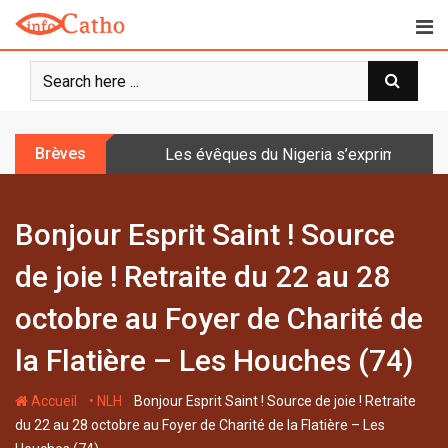
S
k
i
p
t
o
Brèves
Les évêques du Nigeria s’expriment sur 
c
o
n
Bonjour Esprit Saint ! Source
t
e
de joie ! Retraite du 22 au 28
n
t
octobre au Foyer de Charité de
la Flatière – Les Houches (74)
-
-
Accueil
• NLH
Bonjour Esprit Saint ! Source de joie ! Retraite
du 22 au 28 octobre au Foyer de Charité de la Flatière – Les