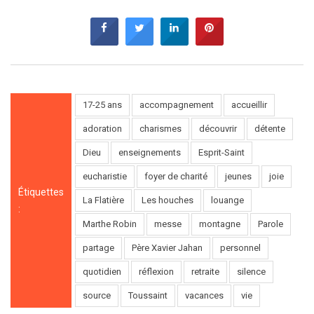
17-25 ans
accompagnement
accueillir
adoration
charismes
découvrir
détente
Dieu
enseignements
Esprit-Saint
eucharistie
foyer de charité
jeunes
joie
Étiquettes
La Flatière
Les houches
louange
:
Marthe Robin
messe
montagne
Parole
partage
Père Xavier Jahan
personnel
quotidien
réflexion
retraite
silence
source
Toussaint
vacances
vie