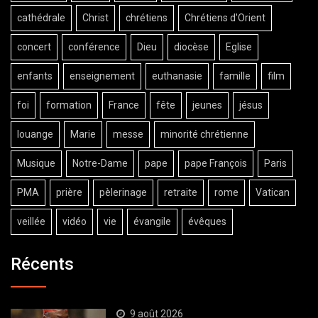
cathédrale
Christ
chrétiens
Chrétiens d'Orient
concert
conférence
Dieu
diocèse
Eglise
enfants
enseignement
euthanasie
famille
film
foi
formation
France
fête
jeunes
jésus
louange
Marie
messe
minorité chrétienne
Musique
Notre-Dame
pape
pape François
Paris
PMA
prière
pèlerinage
retraite
rome
Vatican
veillée
vidéo
vie
évangile
évêques
Récents
9 août 2026