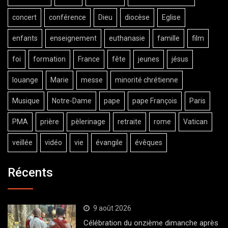
concert
conférence
Dieu
diocèse
Eglise
enfants
enseignement
euthanasie
famille
film
foi
formation
France
fête
jeunes
jésus
louange
Marie
messe
minorité chrétienne
Musique
Notre-Dame
pape
pape François
Paris
PMA
prière
pèlerinage
retraite
rome
Vatican
veillée
vidéo
vie
évangile
évêques
Récents
9 août 2026
Célébration du onzième dimanche après