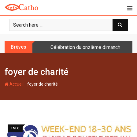
S
k
i
p
t
o
Brèves
Célébration du onzième dimanche après 
c
o
n
foyer de charité
t
e
-
n
Accueil
foyer de charité
t
• NLQ