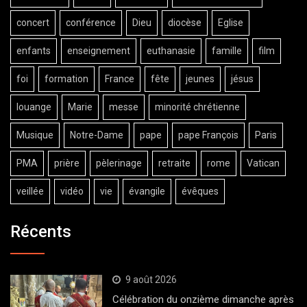
concert
conférence
Dieu
diocèse
Eglise
enfants
enseignement
euthanasie
famille
film
foi
formation
France
fête
jeunes
jésus
louange
Marie
messe
minorité chrétienne
Musique
Notre-Dame
pape
pape François
Paris
PMA
prière
pèlerinage
retraite
rome
Vatican
veillée
vidéo
vie
évangile
évêques
Récents
9 août 2026
Célébration du onzième dimanche après