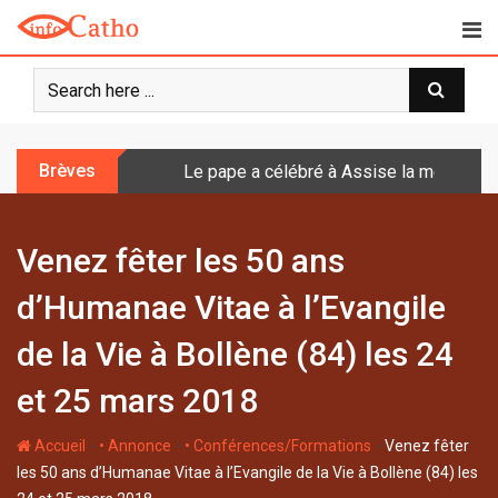
S
k
i
p
t
o
Brèves
Le pape a célébré à Assise la messe de 
c
o
n
Venez fêter les 50 ans
t
e
d’Humanae Vitae à l’Evangile
n
t
de la Vie à Bollène (84) les 24
et 25 mars 2018
-
-
-
Accueil
• Annonce
• Conférences/Formations
Venez fêter
les 50 ans d’Humanae Vitae à l’Evangile de la Vie à Bollène (84) les