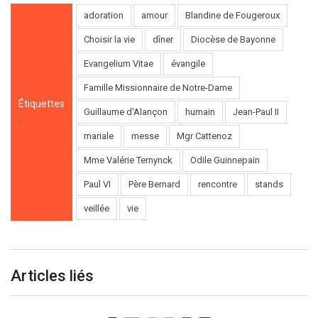
adoration
amour
Blandine de Fougeroux
Choisir la vie
dîner
Diocèse de Bayonne
Evangelium Vitae
évangile
Famille Missionnaire de Notre-Dame
Étiquettes
Guillaume d'Alançon
humain
Jean-Paul II
:
mariale
messe
Mgr Cattenoz
Mme Valérie Ternynck
Odile Guinnepain
Paul VI
Père Bernard
rencontre
stands
veillée
vie
Articles liés