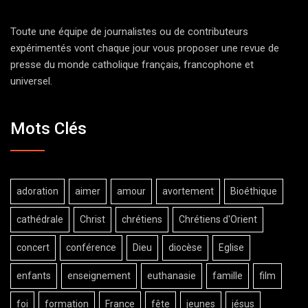
Toute une équipe de journalistes ou de contributeurs
expérimentés vont chaque jour vous proposer une revue de
presse du monde catholique français, francophone et
universel.
Mots Clés
adoration
aimer
amour
avortement
Bioéthique
cathédrale
Christ
chrétiens
Chrétiens d'Orient
concert
conférence
Dieu
diocèse
Eglise
enfants
enseignement
euthanasie
famille
film
foi
formation
France
fête
jeunes
jésus