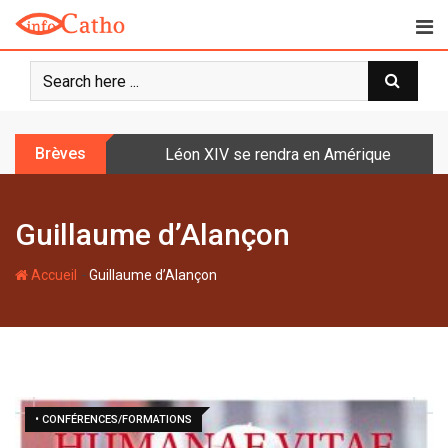
S
k
i
p
t
o
Brèves
Léon XIV se rendra en Amérique latine à l
c
o
n
Guillaume d’Alançon
t
e
-
n
Accueil
Guillaume d’Alançon
t
• CONFÉRENCES/FORMATIONS