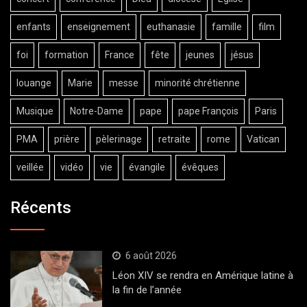
enfants
enseignement
euthanasie
famille
film
foi
formation
France
fête
jeunes
jésus
louange
Marie
messe
minorité chrétienne
Musique
Notre-Dame
pape
pape François
Paris
PMA
prière
pèlerinage
retraite
rome
Vatican
veillée
vidéo
vie
évangile
évêques
Récents
6 août 2026
Léon XIV se rendra en Amérique latine à
la fin de l’année