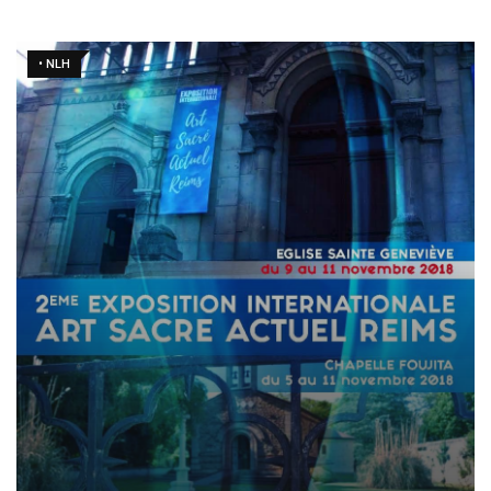
• NLH