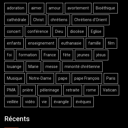
adoration
aimer
amour
avortement
Bioéthique
cathédrale
Christ
chrétiens
Chrétiens d'Orient
concert
conférence
Dieu
diocèse
Eglise
enfants
enseignement
euthanasie
famille
film
foi
formation
France
fête
jeunes
jésus
louange
Marie
messe
minorité chrétienne
Musique
Notre-Dame
pape
pape François
Paris
PMA
prière
pèlerinage
retraite
rome
Vatican
veillée
vidéo
vie
évangile
évêques
Récents