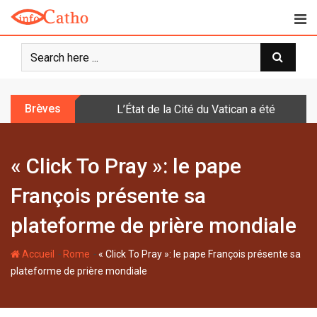
S
k
i
p
t
o
Brèves
L’État de la Cité du Vatican a été doté d
c
o
n
« Click To Pray »: le pape
t
e
François présente sa
n
t
plateforme de prière mondiale
-
-
Accueil
Rome
« Click To Pray »: le pape François présente sa
plateforme de prière mondiale