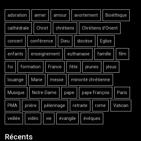
adoration
aimer
amour
avortement
Bioéthique
cathédrale
Christ
chrétiens
Chrétiens d'Orient
concert
conférence
Dieu
diocèse
Eglise
enfants
enseignement
euthanasie
famille
film
foi
formation
France
fête
jeunes
jésus
louange
Marie
messe
minorité chrétienne
Musique
Notre-Dame
pape
pape François
Paris
PMA
prière
pèlerinage
retraite
rome
Vatican
veillée
vidéo
vie
évangile
évêques
Récents