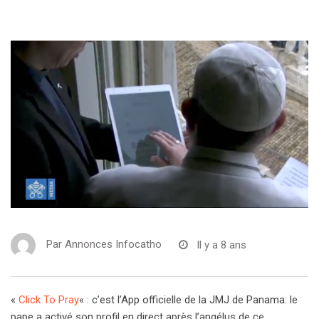
Par
Annonces Infocatho
Il y a 8 ans
«
Click To Pray
« : c’est l’App officielle de la JMJ de Panama: le
pape a activé son profil en direct après l’angélus de ce