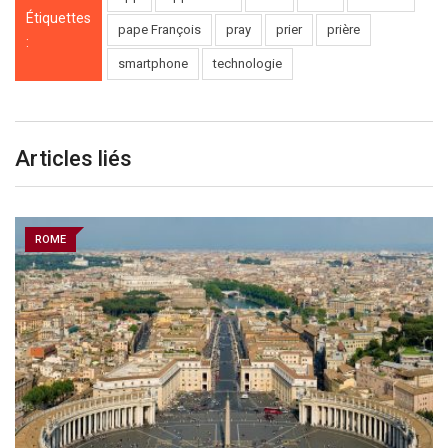
Étiquettes
pape François
pray
prier
prière
:
smartphone
technologie
Articles liés
ROME