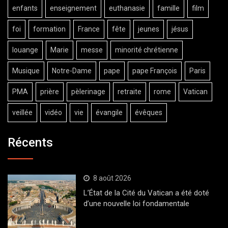
enfants
enseignement
euthanasie
famille
film
foi
formation
France
fête
jeunes
jésus
louange
Marie
messe
minorité chrétienne
Musique
Notre-Dame
pape
pape François
Paris
PMA
prière
pèlerinage
retraite
rome
Vatican
veillée
vidéo
vie
évangile
évêques
Récents
8 août 2026
L’État de la Cité du Vatican a été doté
d’une nouvelle loi fondamentale