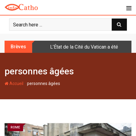
S
k
i
p
t
o
Brèves
L’État de la Cité du Vatican a été doté d
c
o
n
personnes âgées
t
e
-
n
Accueil
personnes âgées
t
ROME