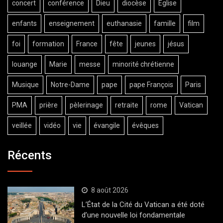
concert
conférence
Dieu
diocèse
Eglise
enfants
enseignement
euthanasie
famille
film
foi
formation
France
fête
jeunes
jésus
louange
Marie
messe
minorité chrétienne
Musique
Notre-Dame
pape
pape François
Paris
PMA
prière
pèlerinage
retraite
rome
Vatican
veillée
vidéo
vie
évangile
évêques
Récents
8 août 2026
L’État de la Cité du Vatican a été doté
d’une nouvelle loi fondamentale