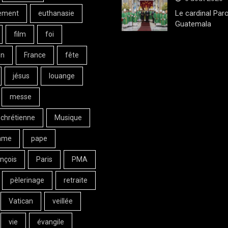
Le cardinal Paro
ement
euthanasie
Guatemala
film
foi
on
France
fête
jésus
louange
messe
 chrétienne
Musique
ame
pape
nçois
Paris
PMA
pèlerinage
retraite
Vatican
veillée
vie
évangile