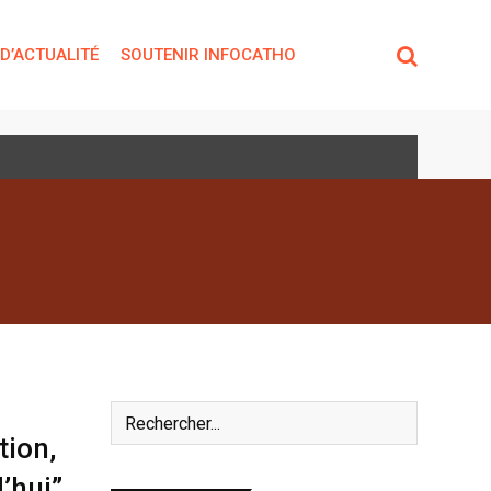
 D’ACTUALITÉ
SOUTENIR INFOCATHO
tion,
’hui”