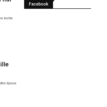
Facebook
e écrite
lle
e des époux