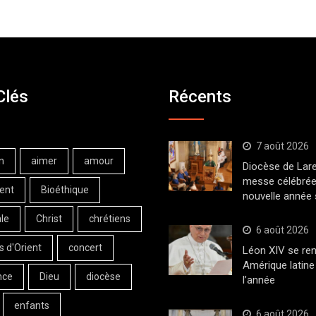
Clés
Récents
7 août 2026
n
aimer
amour
Diocèse de Lar
messe célébrée
ent
Bioéthique
nouvelle année 
le
Christ
chrétiens
6 août 2026
s d'Orient
concert
Léon XIV se ren
Amérique latine 
nce
Dieu
diocèse
l’année
enfants
6 août 2026