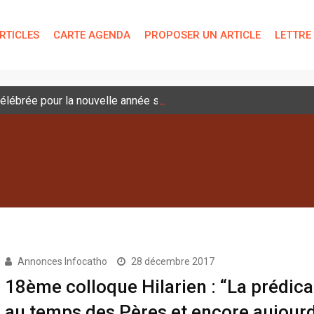
RTICLES
CARTE AGENDA
PROPOSER UN ARTICLE
LETTRE
lébrée pour la nouvelle année scolaire
Annonces Infocatho
28 décembre 2017
18ème colloque Hilarien : “La prédica
au temps des Pères et encore aujourd