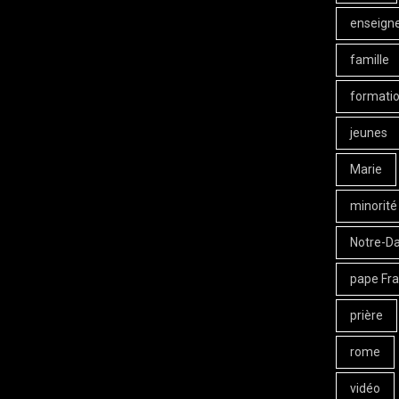
enseign
famille
formati
jeunes
Marie
minorité
Notre-D
pape Fra
prière
rome
vidéo