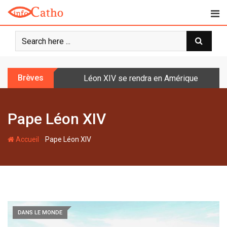
S
k
i
p
t
o
Brèves
Le cardinal Parolin au Guatemala
c
o
n
Pape Léon XIV
t
e
-
n
Accueil
Pape Léon XIV
t
DANS LE MONDE