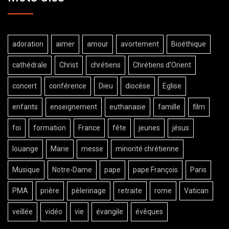
adoration
aimer
amour
avortement
Bioéthique
cathédrale
Christ
chrétiens
Chrétiens d'Orient
concert
conférence
Dieu
diocèse
Eglise
enfants
enseignement
euthanasie
famille
film
foi
formation
France
fête
jeunes
jésus
louange
Marie
messe
minorité chrétienne
Musique
Notre-Dame
pape
pape François
Paris
PMA
prière
pèlerinage
retraite
rome
Vatican
veillée
vidéo
vie
évangile
évêques