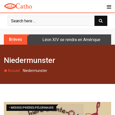
S
k
i
p
t
o
Brèves
Léon XIV se rendra en Amérique latine à l
c
o
n
Niedermunster
t
e
-
n
Accueil
Niedermunster
t
• MESSES/PRIÈRES/PÈLERINAGES