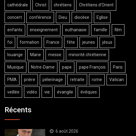
cathédrale
Christ
chrétiens
Chrétiens d'Orient
concert
conférence
Dieu
diocèse
Eglise
enfants
enseignement
euthanasie
famille
film
foi
formation
France
fête
jeunes
jésus
louange
Marie
messe
minorité chrétienne
Musique
Notre-Dame
pape
pape François
Paris
PMA
prière
pèlerinage
retraite
rome
Vatican
veillée
vidéo
vie
évangile
évêques
Récents
6 août 2026