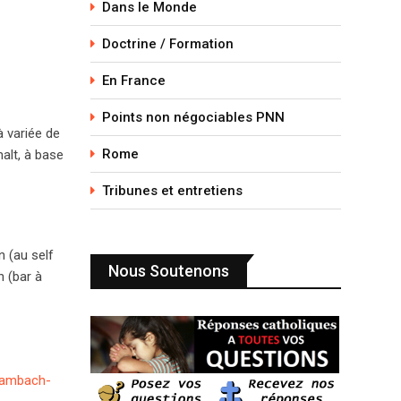
Dans le Monde
Doctrine / Formation
En France
Points non négociables PNN
 variée de
Rome
malt, à base
Tribunes et entretiens
n (au self
Nous Soutenons
n (bar à
Dambach-