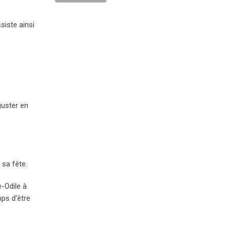
siste ainsi
guster en
 sa fête.
e-Odile à
mps d’être