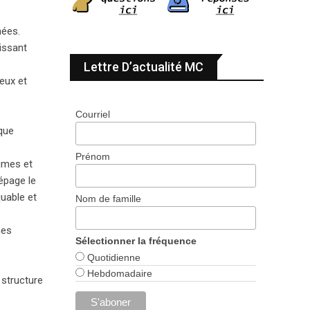
nées.
issant
Lettre D’actualité MC
ieux et
.
Courriel
ique
Prénom
rumes et
cépage le
quable et
Nom de famille
nes
Sélectionner la fréquence
Quotidienne
Hebdomadaire
 structure