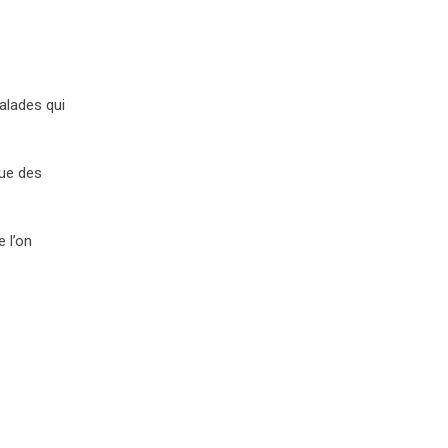
malades qui
que des
e l’on