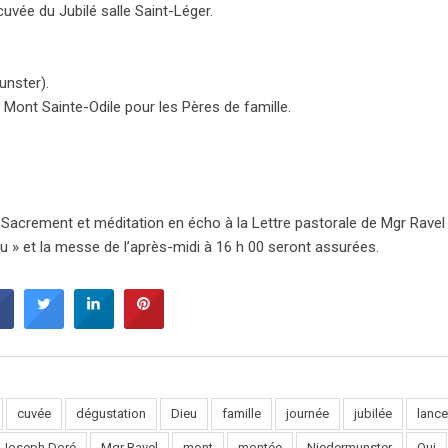
cuvée du Jubilé salle Saint-Léger.
unster).
ont Sainte-Odile pour les Pères de famille.
-Sacrement et méditation en écho à la Lettre pastorale de Mgr Ravel 
eu » et la messe de l’après-midi à 16 h 00 seront assurées.
cuvée
dégustation
Dieu
famille
journée
jubilée
lanc
 Joseph Doré
Mgr Ravel
mont
montée
Niedermunster
Oui