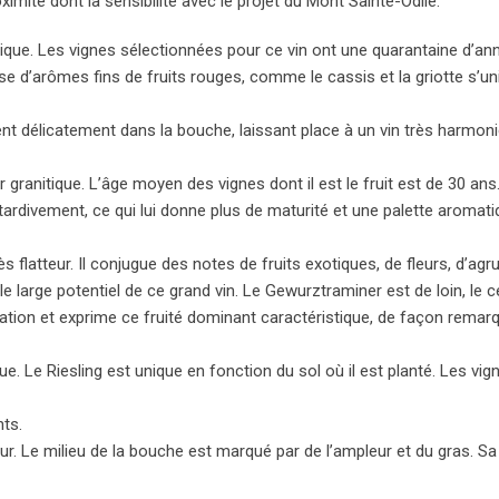
oximité dont la sensibilité avec le projet du Mont Sainte-Odile.
itique. Les vignes sélectionnées pour ce vin ont une quarantaine d’an
se d’arômes fins de fruits rouges, comme le cassis et la griotte s’un
dent délicatement dans la bouche, laissant place à un vin très harmon
r granitique. L’âge moyen des vignes dont il est le fruit est de 30 ans
tardivement, ce qui lui donne plus de maturité et une palette aromat
ès flatteur. Il conjugue des notes de fruits exotiques, de fleurs, d’ag
e large potentiel de ce grand vin. Le Gewurztraminer est de loin, le 
utation et exprime ce fruité dominant caractéristique, de façon remar
que. Le Riesling est unique en fonction du sol où il est planté. Les vig
nts.
eur. Le milieu de la bouche est marqué par de l’ampleur et du gras. Sa