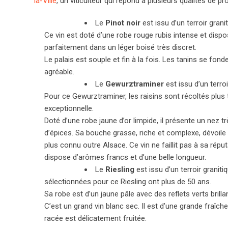
la-Ville
, un viticulteur qui répond à plusieurs qualités de pr
Le
Pinot noir
est issu d’un terroir gran
Ce vin est doté d’une robe rouge rubis intense et dispo
parfaitement dans un léger boisé très discret.
Le palais est souple et fin à la fois. Les tanins se fon
agréable.
Le
Gewurztraminer
est issu d’un terroi
Pour ce Gewurztraminer, les raisins sont récoltés plus 
exceptionnelle.
Doté d’une robe jaune d’or limpide, il présente un nez tr
d’épices. Sa bouche grasse, riche et complexe, dévoile l
plus connu outre Alsace. Ce vin ne faillit pas à sa rép
dispose d’arômes francs et d’une belle longueur.
Le
Riesling
est issu d’un terroir graniti
sélectionnées pour ce Riesling ont plus de 50 ans.
Sa robe est d’un jaune pâle avec des reflets verts brilla
C’est un grand vin blanc sec. Il est d’une grande fraîch
racée est délicatement fruitée.