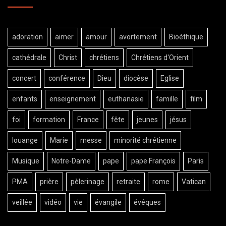
adoration
aimer
amour
avortement
Bioéthique
cathédrale
Christ
chrétiens
Chrétiens d'Orient
concert
conférence
Dieu
diocèse
Eglise
enfants
enseignement
euthanasie
famille
film
foi
formation
France
fête
jeunes
jésus
louange
Marie
messe
minorité chrétienne
Musique
Notre-Dame
pape
pape François
Paris
PMA
prière
pèlerinage
retraite
rome
Vatican
veillée
vidéo
vie
évangile
évêques