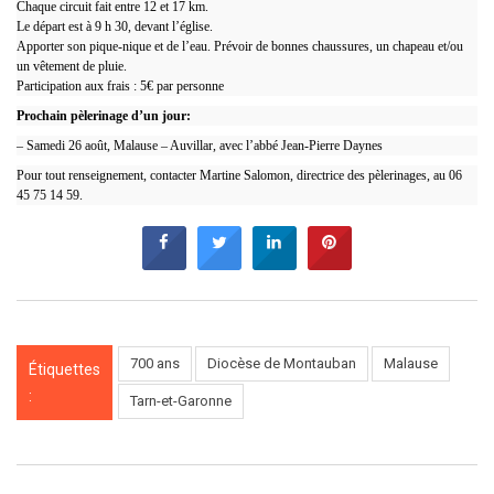
Chaque circuit fait entre 12 et 17 km.
Le départ est à 9 h 30, devant l’église.
Apporter son pique-nique et de l’eau. Prévoir de bonnes chaussures, un chapeau et/ou
un vêtement de pluie.
Participation aux frais : 5€ par personne
Prochain pèlerinage d’un jour:
– Samedi 26 août, Malause – Auvillar, avec l’abbé Jean-Pierre Daynes
Pour tout renseignement, contacter Martine Salomon, directrice des pèlerinages, au 06
45 75 14 59.
700 ans
Diocèse de Montauban
Malause
Étiquettes
:
Tarn-et-Garonne