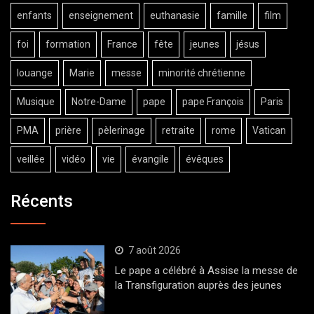
enfants
enseignement
euthanasie
famille
film
foi
formation
France
fête
jeunes
jésus
louange
Marie
messe
minorité chrétienne
Musique
Notre-Dame
pape
pape François
Paris
PMA
prière
pèlerinage
retraite
rome
Vatican
veillée
vidéo
vie
évangile
évêques
Récents
7 août 2026
Le pape a célébré à Assise la messe de
la Transfiguration auprès des jeunes