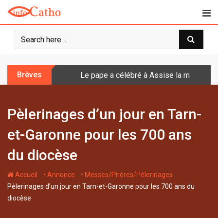
S
k
i
p
t
o
Brèves
Le pape a célébré à Assise la messe de 
c
o
n
Pèlerinages d’un jour en Tarn-
t
e
et-Garonne pour les 700 ans
n
t
du diocèse
-
-
-
Accueil
• Annonce
• Messes/Prières/Pèlerinages
Pèlerinages d’un jour en Tarn-et-Garonne pour les 700 ans du
diocèse