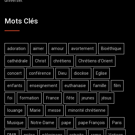
universel.
Mots Clés
adoration
aimer
amour
avortement
Bioéthique
cathédrale
Christ
chrétiens
Chrétiens d'Orient
concert
conférence
Dieu
diocèse
Eglise
enfants
enseignement
euthanasie
famille
film
foi
formation
France
fête
jeunes
jésus
louange
Marie
messe
minorité chrétienne
Musique
Notre-Dame
pape
pape François
Paris
PMA
prière
pèlerinage
retraite
rome
Vatican