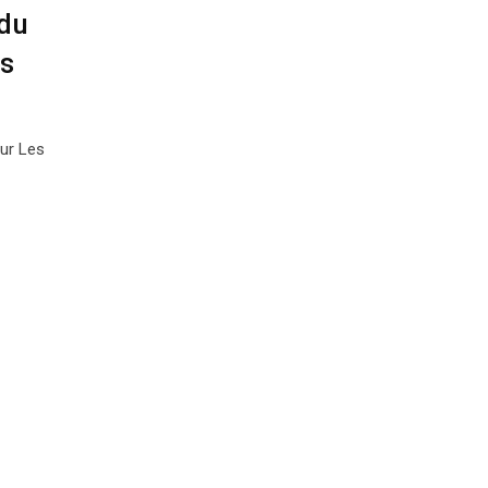
 du
rs
ur Les