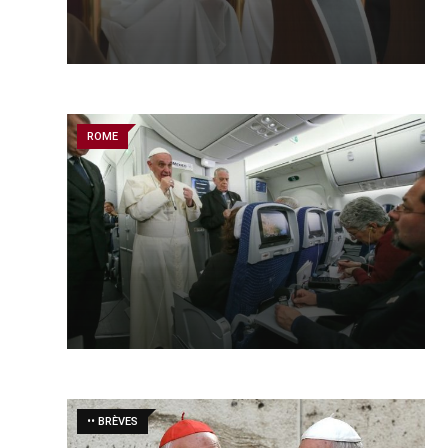
ROME
•• BRÈVES