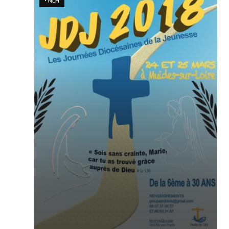
• NLH