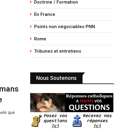
Doctrine / Formation
En France
Points non négociables PNN
Rome
Tribunes et entretiens
Nous Soutenons
lmans
e
pelé que