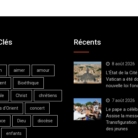
Clés
Récents
8 août 2026
n
aimer
amour
L’État de la Cité
Vatican a été d
ent
Bioéthique
nouvelle loi fo
le
Christ
chrétiens
7 août 2026
s d'Orient
concert
Le pape a céléb
Assise la messe
nce
Dieu
diocèse
Transfiguration
des jeunes
enfants