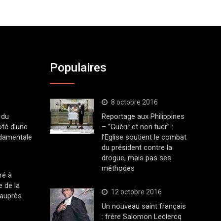
Populaires
8 octobre 2016
 du
Reportage aux Philippines
oté d’une
– “Guérir et non tuer” :
ndamentale
l’Eglise soutient le combat
du président contre la
drogue, mais pas ses
méthodes
ré à
 de la
12 octobre 2016
 auprès
Un nouveau saint français
: frère Salomon Leclercq