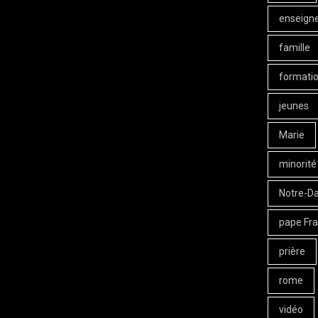
enseign
famille
formati
jeunes
Marie
minorité
Notre-D
pape Fra
prière
rome
vidéo