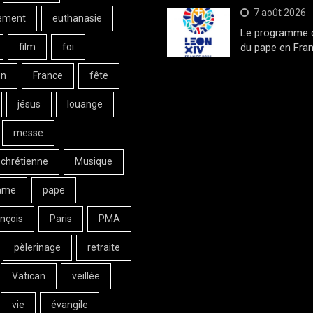
7 août 2026
ement
euthanasie
Le programme de
film
foi
du pape en Fran
on
France
fête
jésus
louange
messe
 chrétienne
Musique
ame
pape
nçois
Paris
PMA
pèlerinage
retraite
Vatican
veillée
vie
évangile