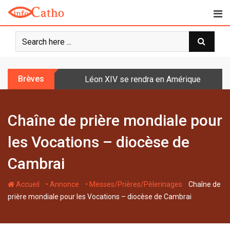
S
k
i
p
t
o
Brèves
Léon XIV se rendra en Amérique latine à l
c
o
n
Chaîne de prière mondiale pour
t
e
les Vocations – diocèse de
n
t
Cambrai
-
-
-
Accueil
• Annonce
• Messes/Prières/Pèlerinages
Chaîne de
prière mondiale pour les Vocations – diocèse de Cambrai