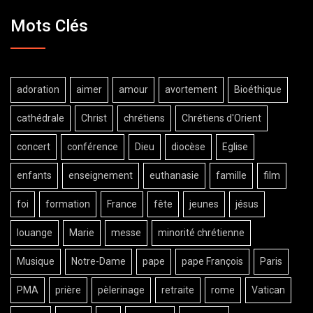
Mots Clés
adoration
aimer
amour
avortement
Bioéthique
cathédrale
Christ
chrétiens
Chrétiens d'Orient
concert
conférence
Dieu
diocèse
Eglise
enfants
enseignement
euthanasie
famille
film
foi
formation
France
fête
jeunes
jésus
louange
Marie
messe
minorité chrétienne
Musique
Notre-Dame
pape
pape François
Paris
PMA
prière
pèlerinage
retraite
rome
Vatican