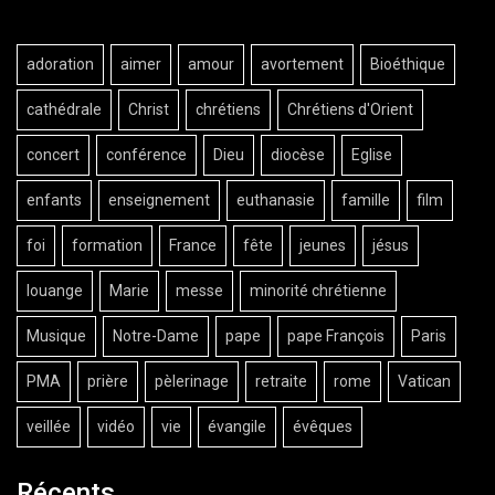
adoration
aimer
amour
avortement
Bioéthique
cathédrale
Christ
chrétiens
Chrétiens d'Orient
concert
conférence
Dieu
diocèse
Eglise
enfants
enseignement
euthanasie
famille
film
foi
formation
France
fête
jeunes
jésus
louange
Marie
messe
minorité chrétienne
Musique
Notre-Dame
pape
pape François
Paris
PMA
prière
pèlerinage
retraite
rome
Vatican
veillée
vidéo
vie
évangile
évêques
Récents