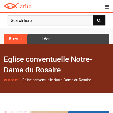
S
k
i
p
t
o
Brèves
Léon XIV: la prière n’est pas une techniq
c
o
n
Eglise conventuelle Notre-
t
e
Dame du Rosaire
n
t
-
Accueil
Eglise conventuelle Notre-Dame du Rosaire