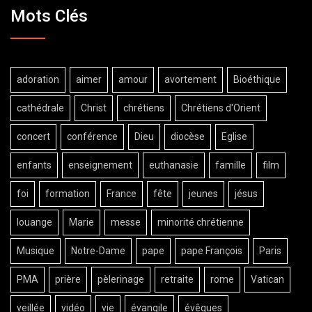
Mots Clés
adoration
aimer
amour
avortement
Bioéthique
cathédrale
Christ
chrétiens
Chrétiens d'Orient
concert
conférence
Dieu
diocèse
Eglise
enfants
enseignement
euthanasie
famille
film
foi
formation
France
fête
jeunes
jésus
louange
Marie
messe
minorité chrétienne
Musique
Notre-Dame
pape
pape François
Paris
PMA
prière
pèlerinage
retraite
rome
Vatican
veillée
vidéo
vie
évangile
évêques