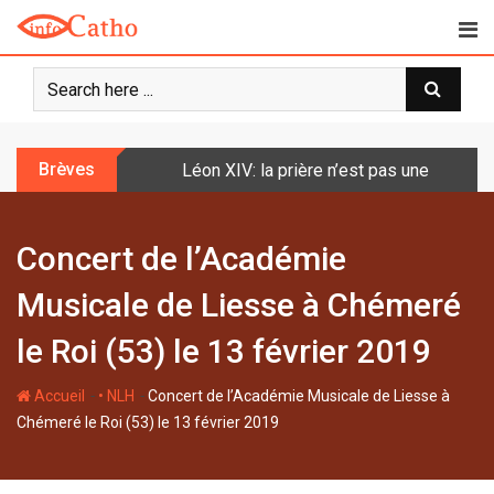
S
k
i
p
t
o
Brèves
Léon XIV: la prière n’est pas une techniq
c
o
n
Concert de l’Académie
t
e
Musicale de Liesse à Chémeré
n
t
le Roi (53) le 13 février 2019
-
-
Accueil
• NLH
Concert de l’Académie Musicale de Liesse à
Chémeré le Roi (53) le 13 février 2019