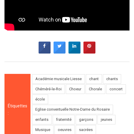
Académie musicale Liesse
chant
chants
Chéméré-le-Roi
Choeur
Chorale
concert
école
Étiquettes
Eglise conventuelle Notre-Dame du Rosaire
:
enfants
fraternité
garçons
jeunes
Musique
oeuvres
sacrées