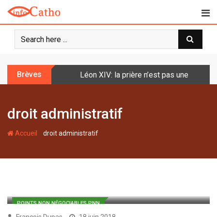
S
k
i
p
t
o
Brèves
Léon XIV: la prière n’est pas une techniq
c
o
n
droit administratif
t
e
-
n
Accueil
droit administratif
t
POINTS NON NÉGOCIABLES PNN