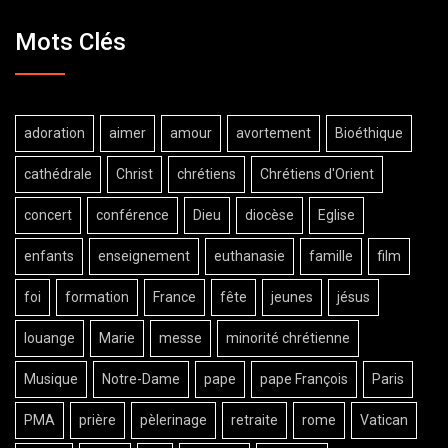
Mots Clés
adoration
aimer
amour
avortement
Bioéthique
cathédrale
Christ
chrétiens
Chrétiens d'Orient
concert
conférence
Dieu
diocèse
Eglise
enfants
enseignement
euthanasie
famille
film
foi
formation
France
fête
jeunes
jésus
louange
Marie
messe
minorité chrétienne
Musique
Notre-Dame
pape
pape François
Paris
PMA
prière
pèlerinage
retraite
rome
Vatican