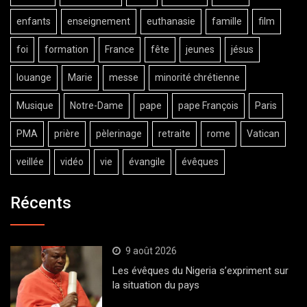
enfants
enseignement
euthanasie
famille
film
foi
formation
France
fête
jeunes
jésus
louange
Marie
messe
minorité chrétienne
Musique
Notre-Dame
pape
pape François
Paris
PMA
prière
pèlerinage
retraite
rome
Vatican
veillée
vidéo
vie
évangile
évêques
Récents
9 août 2026
Les évêques du Nigeria s’expriment sur
la situation du pays