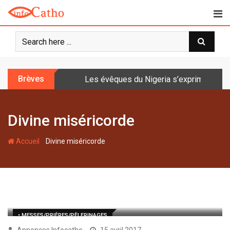
S
k
i
p
t
o
Brèves
Les évêques du Nigeria s’expriment sur 
c
o
n
Divine miséricorde
t
e
-
n
Accueil
Divine miséricorde
t
• MESSES/PRIÈRES/PÈLERINAGES