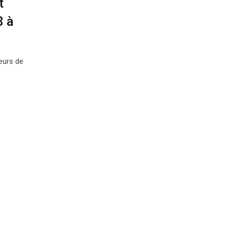
t
8 à
eurs de