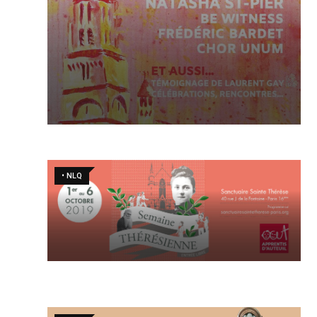
• NLQ