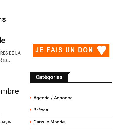
ns
le
RES DE LA
lées…
Catégories
vembre
Agenda / Annonce
Brèves
s
gnage,…
Dans le Monde