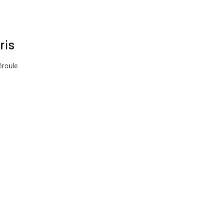
ris
éroule