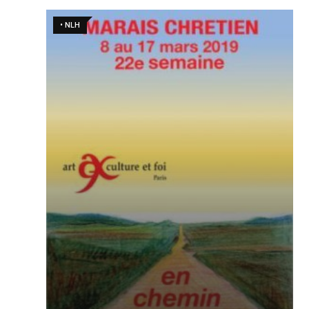
• NLH