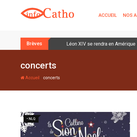
S
k
ACCUEIL
NOS A
i
p
t
o
Brèves
Léon XIV se rendra en Amérique la
c
o
n
concerts
t
e
-
Accueil
concerts
n
t
• NLQ