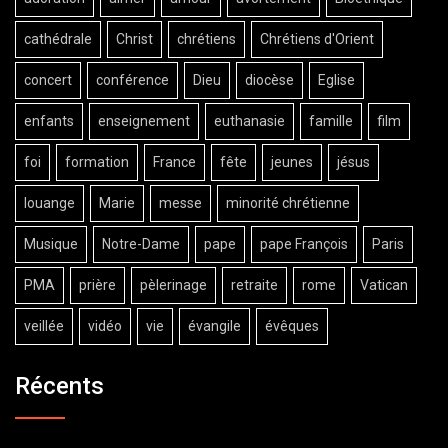
cathédrale
Christ
chrétiens
Chrétiens d'Orient
concert
conférence
Dieu
diocèse
Eglise
enfants
enseignement
euthanasie
famille
film
foi
formation
France
fête
jeunes
jésus
louange
Marie
messe
minorité chrétienne
Musique
Notre-Dame
pape
pape François
Paris
PMA
prière
pèlerinage
retraite
rome
Vatican
veillée
vidéo
vie
évangile
évêques
Récents