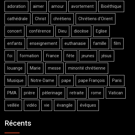
adoration
aimer
amour
avortement
Bioéthique
cathédrale
Christ
chrétiens
Chrétiens d'Orient
concert
conférence
Dieu
diocèse
Eglise
enfants
enseignement
euthanasie
famille
film
foi
formation
France
fête
jeunes
jésus
louange
Marie
messe
minorité chrétienne
Musique
Notre-Dame
pape
pape François
Paris
PMA
prière
pèlerinage
retraite
rome
Vatican
veillée
vidéo
vie
évangile
évêques
Récents