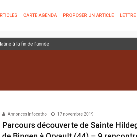
RTICLES
CARTE AGENDA
PROPOSER UN ARTICLE
LETTRE
tine à la fin de l’année
Annonces Infocatho
17 novembre 2019
Parcours découverte de Sainte Hilde
de Bingen à Orvault (44) – 9 rencontr