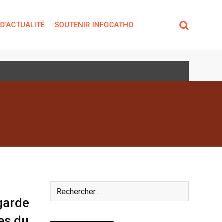
 D’ACTUALITÉ
SOUTENIR INFOCATHO
garde
es du