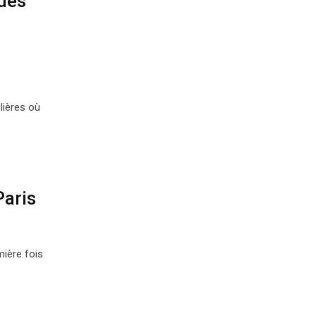
des
lières où
Paris
ière fois