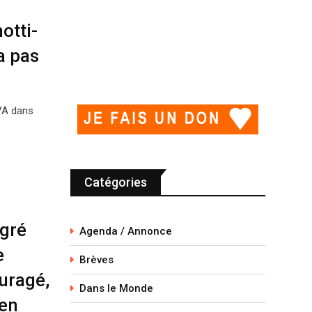
otti-
a pas
TVA dans
Catégories
lgré
Agenda / Annonce
e
Brèves
uragé,
Dans le Monde
ien