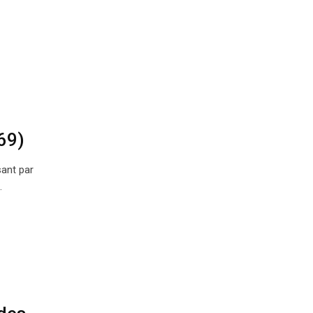
69)
ant par
…