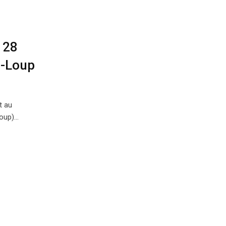
 28
r-Loup
t au
Loup)…