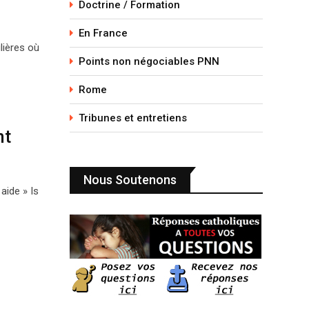
Doctrine / Formation
En France
lières où
Points non négociables PNN
Rome
Tribunes et entretiens
nt
Nous Soutenons
aide » Is