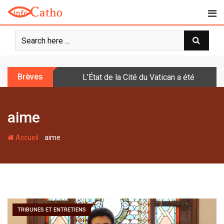
S
k
i
p
t
o
Brèves
L’État de la Cité du Vatican a été doté d
c
o
n
aime
t
e
-
n
Accueil
aime
t
TRIBUNES ET ENTRETIENS