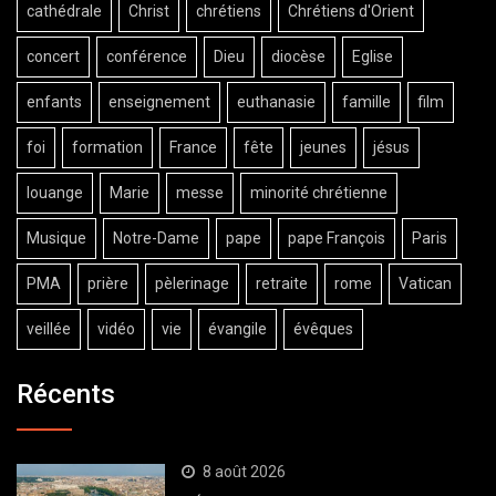
cathédrale
Christ
chrétiens
Chrétiens d'Orient
concert
conférence
Dieu
diocèse
Eglise
enfants
enseignement
euthanasie
famille
film
foi
formation
France
fête
jeunes
jésus
louange
Marie
messe
minorité chrétienne
Musique
Notre-Dame
pape
pape François
Paris
PMA
prière
pèlerinage
retraite
rome
Vatican
veillée
vidéo
vie
évangile
évêques
Récents
8 août 2026