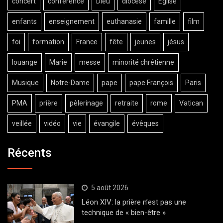
concert
conférence
Dieu
diocèse
Eglise
enfants
enseignement
euthanasie
famille
film
foi
formation
France
fête
jeunes
jésus
louange
Marie
messe
minorité chrétienne
Musique
Notre-Dame
pape
pape François
Paris
PMA
prière
pèlerinage
retraite
rome
Vatican
veillée
vidéo
vie
évangile
évêques
Récents
5 août 2026
Léon XIV: la prière n’est pas une
technique de « bien-être »