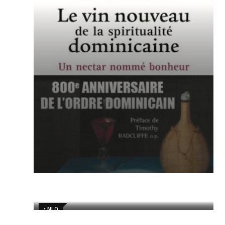
• NLQ