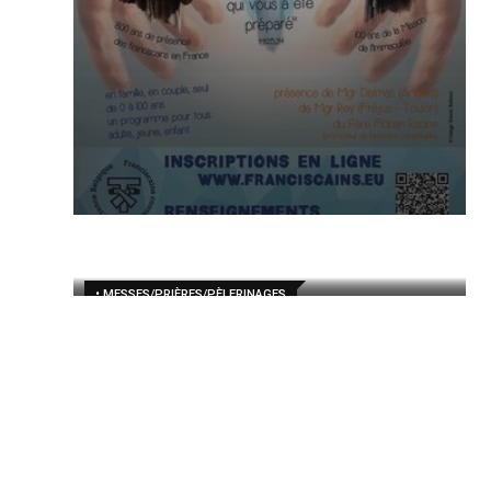
• MESSES/PRIÈRES/PÈLERINAGES