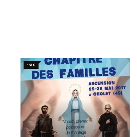
• NLQ