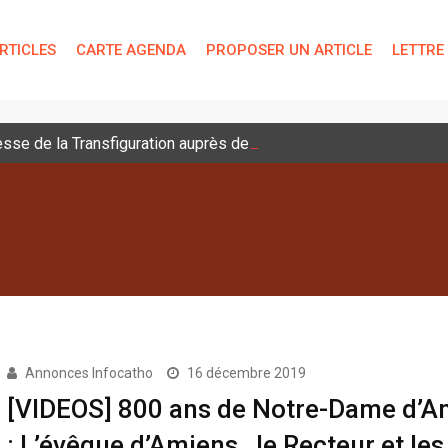
RTICLES
CARTE AGENDA
PROPOSER UN ARTICLE
LETTRE
sse de la Transfiguration auprès des jeunes
Annonces Infocatho
16 décembre 2019
[VIDEOS] 800 ans de Notre-Dame d’A
: L’évêque d’Amiens , le Recteur et les