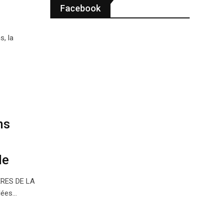
Facebook
s, la
ns
le
RES DE LA
lées…