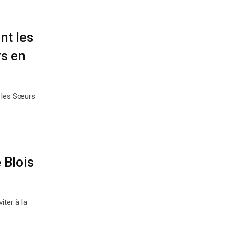
nt les
rs en
, les Sœurs
 Blois
iter à la