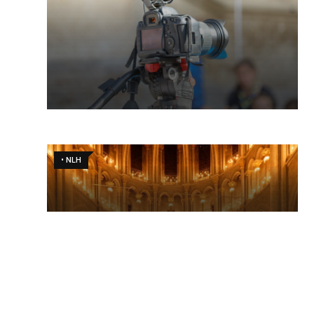
• NLH