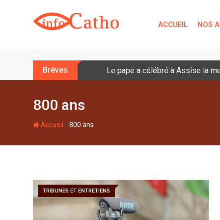
S
k
ACCUEIL
NOS A
i
p
t
o
Brèves
Le pape a célébré à Assise la me
c
o
n
800 ans
t
e
-
Accueil
800 ans
n
t
TRIBUNES ET ENTRETIENS