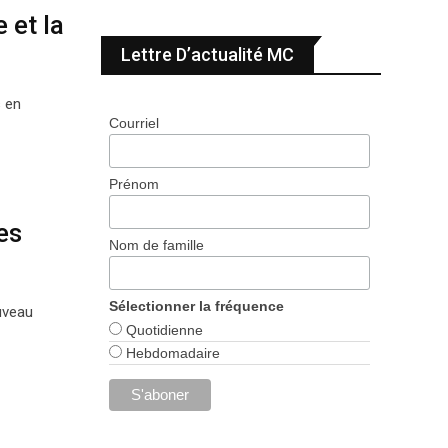
 et la
Lettre D’actualité MC
s en
Courriel
Prénom
es
Nom de famille
Sélectionner la fréquence
uveau
Quotidienne
Hebdomadaire